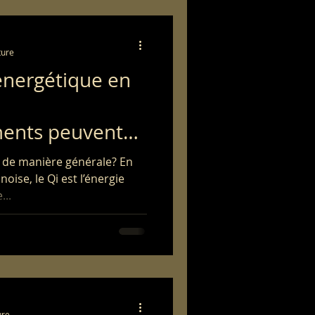
ture
'énergétique en
ents peuvent
e de manière générale? En
oise, le Qi est l’énergie
...
ure