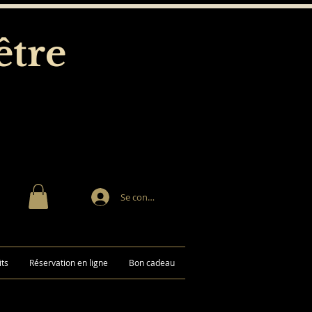
être
Se connecter
its
Réservation en ligne
Bon cadeau