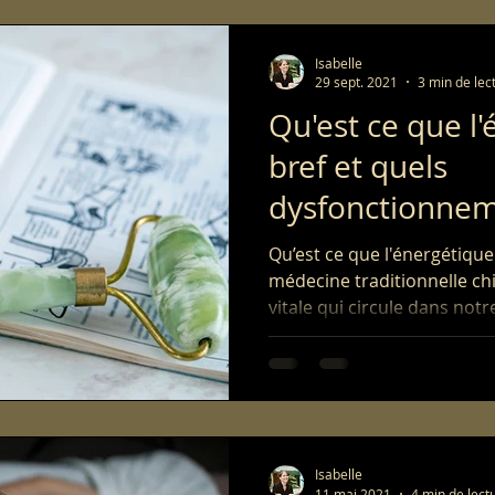
Isabelle
29 sept. 2021
3 min de lec
Qu'est ce que l
bref et quels
dysfonctionnem
s'installer.
Qu’est ce que l'énergétiqu
médecine traditionnelle chin
vitale qui circule dans notre
Isabelle
11 mai 2021
4 min de lect