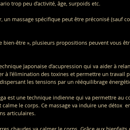
ario trop peu d’activité, âge, surpoids etc.
, un massage spécifique peut être préconisé (sauf co
bien-être », plusieurs propositions peuvent vous être
technique Japonaise d’acupression qui va aider à relan
per à l’élimination des toxines et permettre un travail p
n dispersant les tensions par un rééquilibrage énergét
a est une technique indienne qui va permettre au co
 et calme le corps. Ce massage va induire une détox  e
ns articulaires.
res chaudes va calmer le corps. Grâce aux bienfaits d