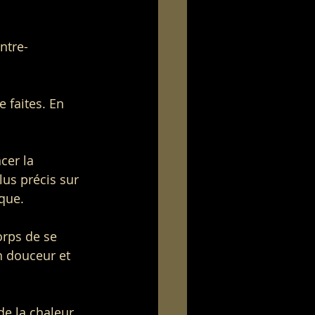
ntre-
 faites. En 
cer la 
lus précis sur 
ique.
rps de se 
n douceur et 
e la chaleur, 