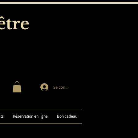
être
Se connecter
its
Réservation en ligne
Bon cadeau