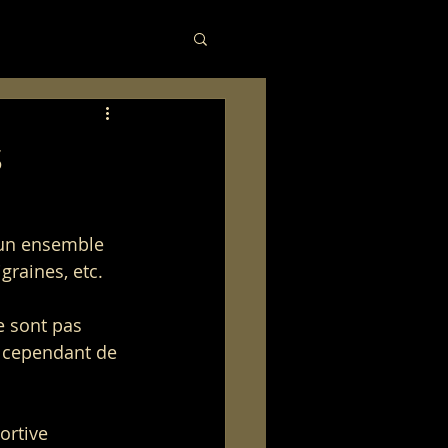
s
un ensemble 
graines, etc.
e sont pas 
t cependant de 
ortive 