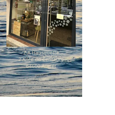
Z.A Hausquette
2 Allée du Centaure
64600 Anglet
ouverture
lundi matin
mardi, jeudi, vendredi
samedi matin