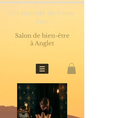
Un monde de bien-
être
Salon de bien-être
à Anglet