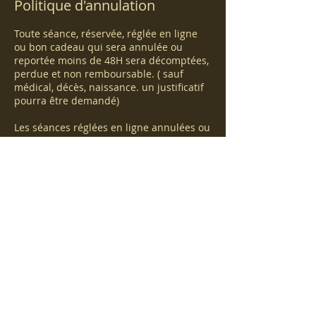
Politique d'annulation
Toute séance, réservée, réglée en ligne
ou bon cadeau qui sera annulée ou
reportée moins de 48H sera décomptées,
perdue et non remboursable. ( sauf
médical, décès, naissance. un justificatif
pourra être demandé)
Les séances réglées en ligne annulées ou
reportées dans les temps ne sont pas
remboursables.
Prévoyez de venir un peu en avance afin
de trouver une place pour vous garer
sans stress il faut parfois tourner un peu
mais on trouve toujours .
Coordonnées