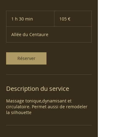
105
euros
1 h 30 min
1
105 €
3
0
Allée du Centaure
m
i
n
Réserver
Description du service
Massage tonique,dynamisant et
circulatoire. Permet aussi de remodeler
la silhouette