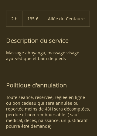
135
euros
2 h
2
135 €
Allée du Centaure
h
Description du service
Massage abhyanga, massage visage
ayurvédique et bain de pieds
Politique d'annulation
Toute séance, réservée, réglée en ligne
ou bon cadeau qui sera annulée ou
reportée moins de 48H sera décomptées,
perdue et non remboursable. ( sauf
médical, décès, naissance. un justificatif
pourra être demandé)