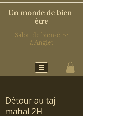
Un monde de bien-
être
Salon de bien-être
à Anglet
Détour au taj
mahal 2H