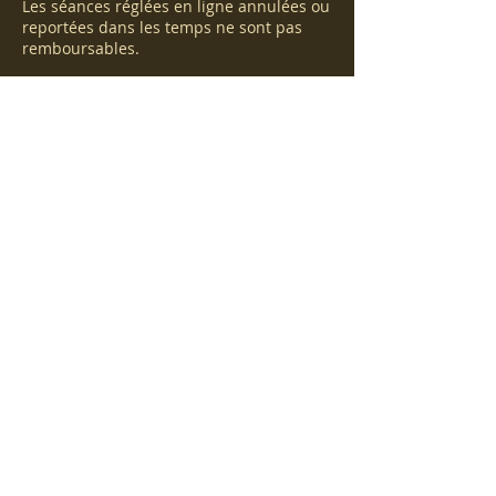
Les séances réglées en ligne annulées ou
reportées dans les temps ne sont pas
remboursables.
Prévoyez de venir un peu en avance afin
de trouver une place pour vous garer
sans stress il faut parfois tourner un peu
mais on trouve toujours .
Coordonnées
2 Allée du Centaure, Anglet, France
© 2023 par Espace Détente. Créé avec
Wix.com