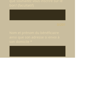
que souhaitez vous inscrire sur le
bon? (facultatif)
0/201
Nom et prénom du bénéficiaire
ainsi que son adresse si envoi à
son domicile
*
0/500
Quantité
*
Ajouter au panier