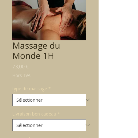
Massage du
Monde 1H
Prix
73,00 €
Hors TVA
type de massage
*
Livraison bon cadeau
*