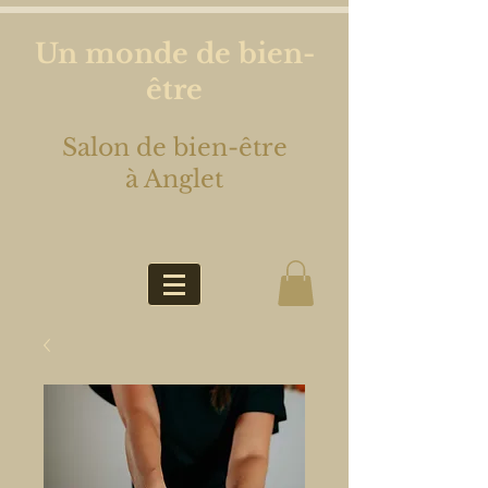
Un monde de bien-
être
Salon de bien-être
à Anglet