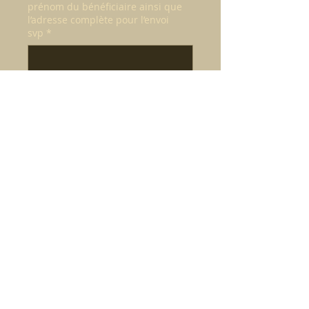
prénom du bénéficiaire ainsi que
l’adresse complète pour l’envoi
svp
*
0/500
Quantité
*
Ajouter au panier
Massage relaxant indiens a suivit d'un
massage visage Ayurvédique puis un
bain de pieds .