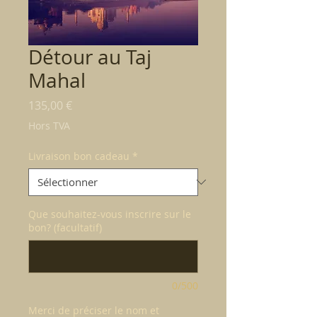
Détour au Taj
Mahal
Prix
135,00 €
Hors TVA
Livraison bon cadeau
*
Que souhaitez-vous inscrire sur le
bon? (facultatif)
0/500
Merci de préciser le nom et