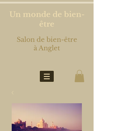
Un monde de bien-
être
Salon de bien-être
à Anglet